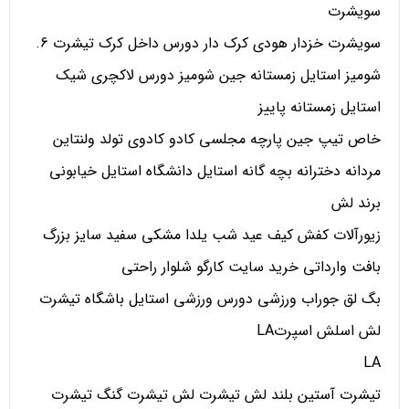
سویشرت
سویشرت خزدار هودی کرک دار دورس داخل کرک تیشرت 6.
شومیز استایل زمستانه جین شومیز دورس لاکچری شیک
استایل زمستانه پاییز
خاص تیپ جین پارچه مجلسی کادو کادوی تولد ولنتاین
مردانه دخترانه بچه گانه استایل دانشگاه استایل خیابونی
برند لش
زیورآلات کفش کیف عید شب یلدا مشکی سفید سایز بزرگ
بافت وارداتی خرید سایت کارگو شلوار راحتی
بگ لق جوراب ورزشی دورس ورزشی استایل باشگاه تیشرت
لش اسلش اسپرتLA
LA
تیشرت آستین بلند لش تیشرت لش تیشرت گنگ تیشرت