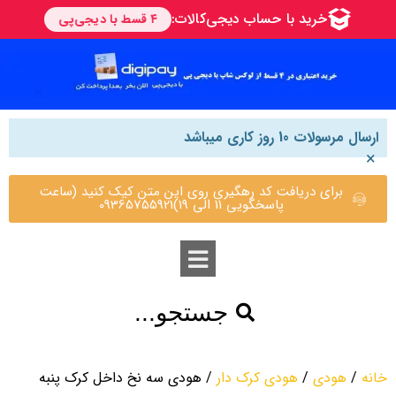
ارسال مرسولات 10 روز کاری میباشد
×
برای دریافت کد رهگیری روی این متن کیک کنید (ساعت
پاسخگویی 11 الی 19)09365755921
جستجو...
خانه
/
هودی
/
هودی کرک دار
/ هودی سه نخ داخل کرک پنبه