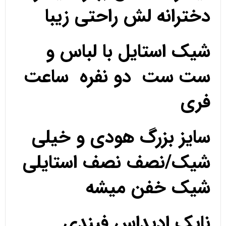
دخترانه لش راحتی زیبا
شیک استایل با لباس و
ست ست دو نفره ساعت
فری
سایز بزرگ هودی و خیلی
شیک/نصف نصف استایلی
شیک خفن میشه
نایک ادیداس فیندی