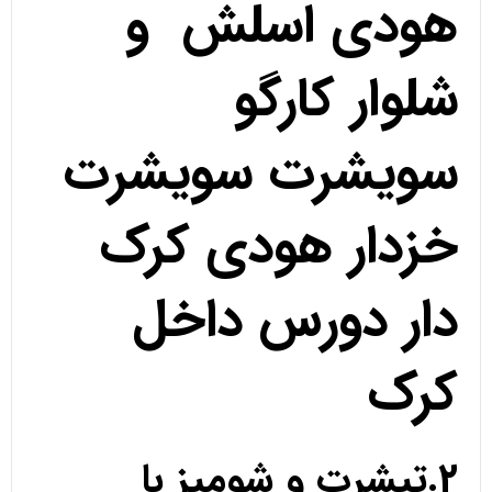
هودی اسلش و
شلوار کارگو
سویشرت سویشرت
خزدار هودی کرک
دار دورس داخل
کرک
2.تیشرت و شومیز با