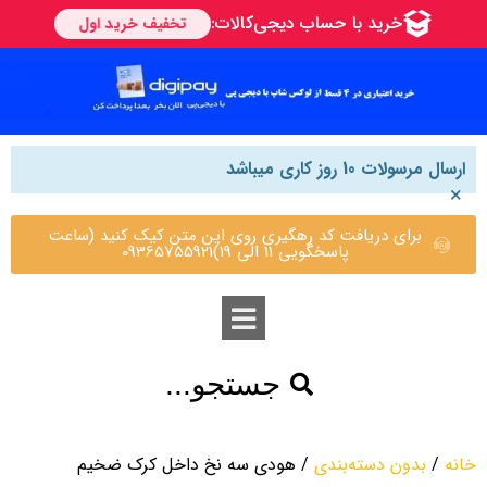
ارسال مرسولات 10 روز کاری میباشد
×
برای دریافت کد رهگیری روی این متن کیک کنید (ساعت
پاسخگویی 11 الی 19)09365755921
جستجو...
خانه
/
بدون دسته‌بندی
/ هودی سه نخ داخل کرک ضخیم