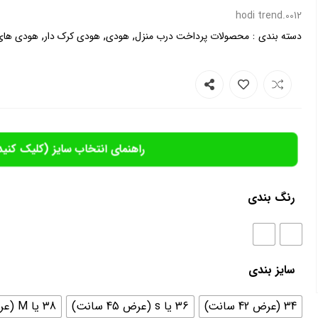
0012.hodi trend
,
,
,
:
دسته بندی
محصولات پرداخت درب منزل
هودی
هودی کرک دار
هودی های
راهنمای انتخاب سایز (کلیک کنید
رنگ بندی
سایز بندی
34 (عرض 42 سانت)
36 یا s (عرض 45 سانت)
38 یا M (عرض 46سانت)