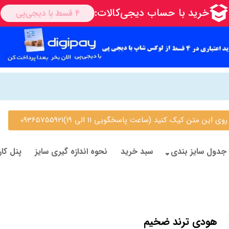
 متن کیک کنید (ساعت پاسخگویی 11 الی 19)09365755921
جدول سایز بندی
سبد خرید
نحوه اندازه گیری سایز
پنل کار
هودی ترند ضخیم