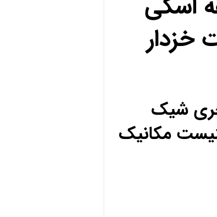
ه اسکی
 خزدار
کچری شیک
نیست مکانیک