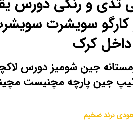
ی تدی و رنگی دورس یق
کارگو سویشرت سویشرت
داخل کرک
ل زمستانه جین شومیز دورس لا
ص تیپ جین پارچه مچنیست مچی
ودی ترند ضخیم