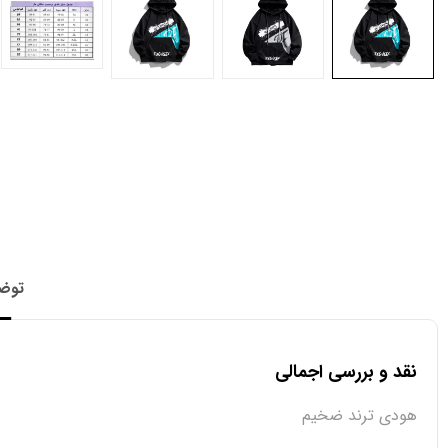
توض
نقد و بررسی اجمالی
هودی ترند ضخیم