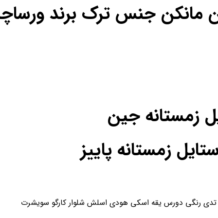
ن مانکن جنس ترک برند ورساچه
یل زمستانه جین
یل زمستانه پاییز