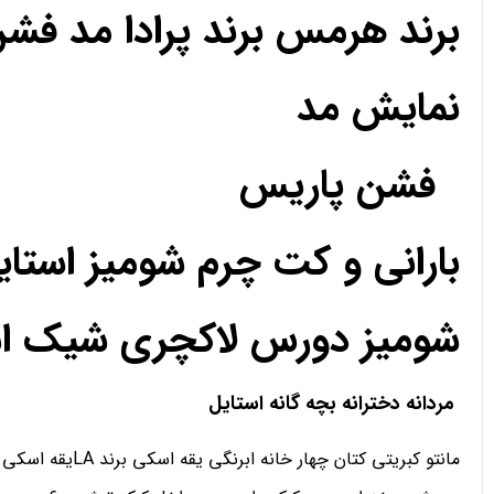
برند هرمس برند پرادا مد فش
نمایش مد
فشن پاریس
بارانی و کت چرم شومیز استا
شومیز دورس لاکچری شیک استا
مردانه دخترانه بچه گانه استایل
مانتو کبریتی کتان چهار خانه ابرنگی یقه اسکی برند LAیقه اسکی تدی رنگی دورس یقه اسکی هودی اسلش شلوار کارگو سویشرت