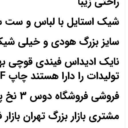
راحتی زیبا
شیک استایل با لباس و ست 
سایز بزرگ هودی و خیلی ش
نایک ادیداس فیندی قوچی به
تولیدات را دارا هستند چاپ DTF مزون تک فروشی عمده
فروشی فروشگاه دوس 3 نخ پارچه حریر کریپ ساتن اعتماد رضایت رضایت
مشتری بازار بزرگ تهران بازار 