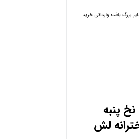
ز بزرگ بافت وارداتی خرید
خ پنبه
ترانه لش