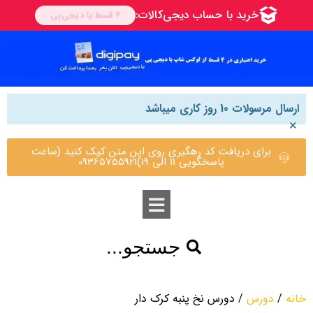
ارسال مرسولات 10 روز کاری میباشد
×
برای دریافت کد رهگیری روی این متن کیک کنید (ساعت
پاسخگویی 11 الی 19)09365755921
جستجو...
خانه
/
دورس
/ دورس نخ پنبه کرک دار