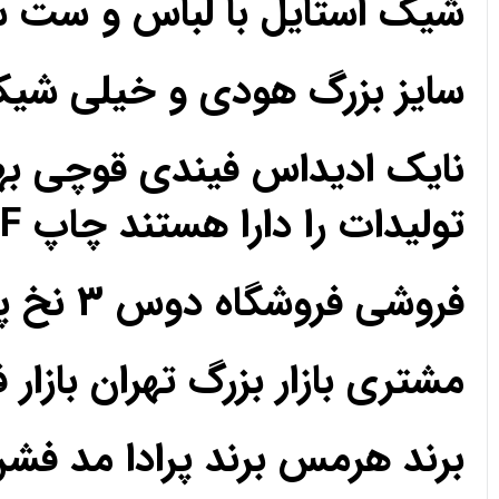
شیک استایل با لباس و ست 
سایز بزرگ هودی و خیلی ش
نایک ادیداس فیندی قوچی به
تولیدات را دارا هستند چاپ DTF مزون تک فروشی عمده
فروشی فروشگاه دوس 3 نخ پارچه حریر کریپ ساتن اعتماد رضایت رضایت
مشتری بازار بزرگ تهران بازار 
برند هرمس برند پرادا مد فش