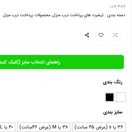
0012.387
,
:
دسته بندی
تیشرت های پرداخت درب منزل
محصولات پرداخت درب منزل
راهنمای انتخاب سایز (کلیک کنید
رنگ بندی
سایز بندی
36 یا s (عرض 45 سانت)
38 یا M (عرض 46سانت)
40 یا L (عرض 48 سانت)