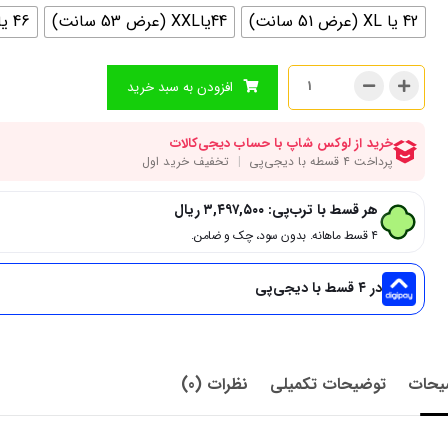
42 یا XL (عرض 51 سانت)
44یاXXL (عرض 53 سانت)
46 یا 3XL (عرض 55 سانت)
افزودن به سبد خرید
هر قسط با ترب‌پی:
۳,۴۹۷,۵۰۰
ریال
۴ قسط ماهانه. بدون سود، چک و ضامن.
در ۴ قسط با دیجی‌پی
یحات
توضیحات تکمیلی
نظرات (0)