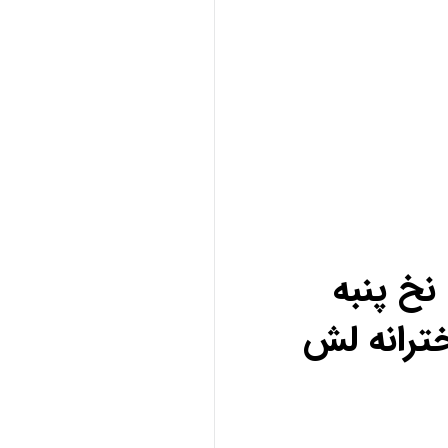
خ پنبه
ترانه لش