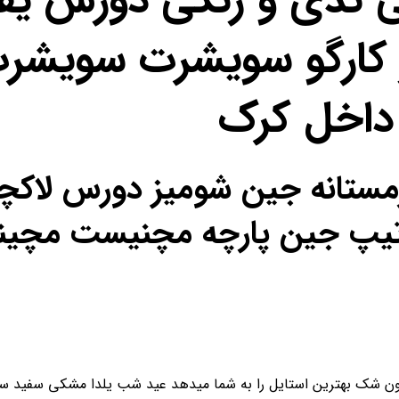
ی تدی و رنگی دورس یق
کارگو سویشرت سویشرت
داخل کرک
ل زمستانه جین شومیز دورس لا
ص تیپ جین پارچه مچنیست مچی
ن شک بهترین استایل را به شما میدهد عید شب یلدا مشکی سفید سای