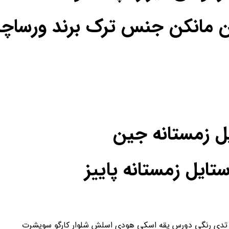
ن مانکن جنس ترک برند ورساچه
یل زمستانه جین
یل زمستانه پاییز