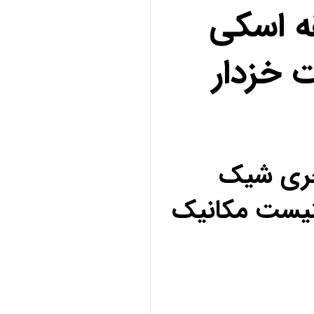
ه اسکی
 خزدار
کچری شیک
نیست مکانیک