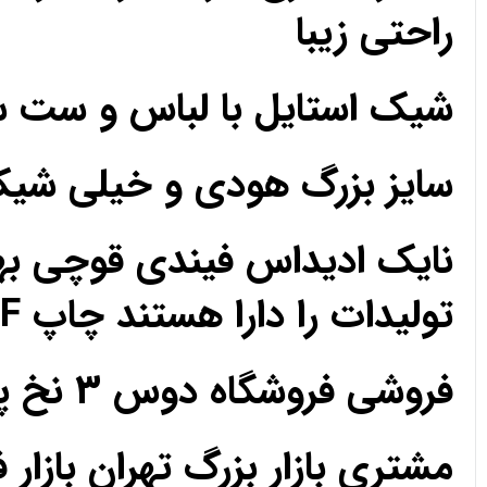
راحتی زیبا
شیک استایل با لباس و ست 
سایز بزرگ هودی و خیلی ش
نایک ادیداس فیندی قوچی به
تولیدات را دارا هستند چاپ DTF مزون تک فروشی عمده
فروشی فروشگاه دوس 3 نخ پارچه حریر کریپ ساتن اعتماد رضایت رضایت
مشتری بازار بزرگ تهران بازار 