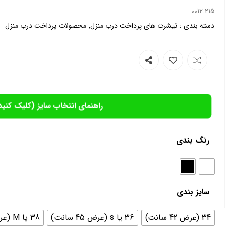
0012.215
,
:
دسته بندی
تیشرت های پرداخت درب منزل
محصولات پرداخت درب منزل
راهنمای انتخاب سایز (کلیک کنید
رنگ بندی
سایز بندی
34 (عرض 42 سانت)
36 یا s (عرض 45 سانت)
38 یا M (عرض 46سانت)