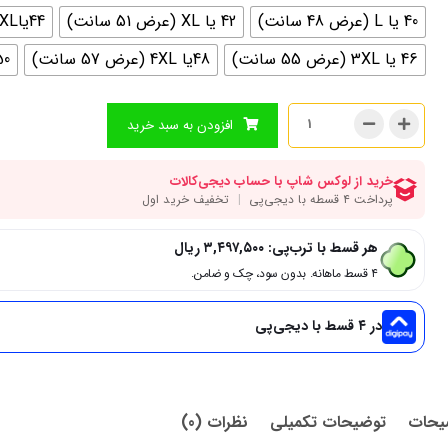
40 یا L (عرض 48 سانت)
42 یا XL (عرض 51 سانت)
44یاXXL (عرض 53 سانت)
46 یا 3XL (عرض 55 سانت)
48یا 4XL (عرض 57 سانت)
50 یا 5xl (عرض 
افزودن به سبد خرید
هر قسط با ترب‌پی:
۳,۴۹۷,۵۰۰
ریال
۴ قسط ماهانه. بدون سود، چک و ضامن.
در ۴ قسط با دیجی‌پی
یحات
توضیحات تکمیلی
نظرات (0)