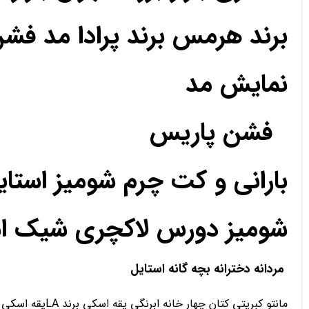
برند هرمس برند پرادا مد فش
نمایش مد
فشن پاریس
بارانی و کت چرم شومیز استا
شومیز دورس لاکچری شیک استا
مردانه دخترانه بچه گانه استایل
مانتو کبریتی کتان چهار خانه ابرنگی یقه اسکی برند LAیقه اسکی تدی رنگی دورس یقه اسکی هودی اسلش شلوار کارگو سویشرت