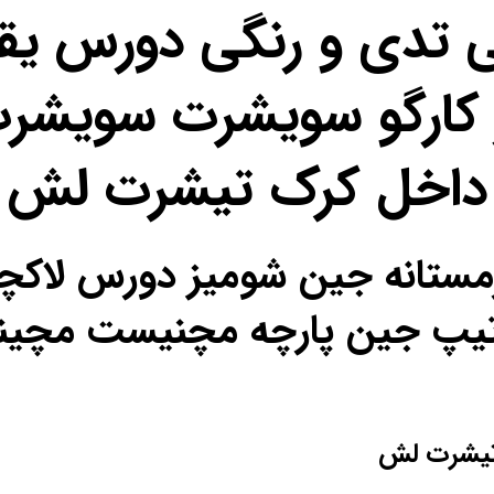
ی تدی و رنگی دورس یق
کارگو سویشرت سویشرت
داخل کرک تیشرت لش
ل زمستانه جین شومیز دورس لا
ص تیپ جین پارچه مچنیست مچی