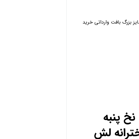
ز بزرگ بافت وارداتی خرید
خ پنبه
ترانه لش