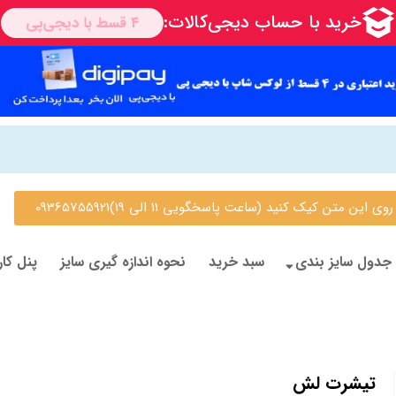
 متن کیک کنید (ساعت پاسخگویی 11 الی 19)09365755921
جدول سایز بندی
سبد خرید
نحوه اندازه گیری سایز
پنل کار
تیشرت لش