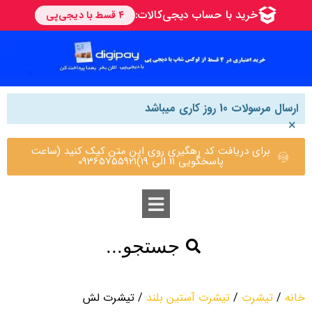
ارسال مرسولات 10 روز کاری میباشد
×
برای دریافت کد رهگیری روی این متن کیک کنید (ساعت
پاسخگویی 11 الی 19)09365755921
جستجو...
خانه
/
تیشرت
/
تیشرت آستین بلند
/ تیشرت لش