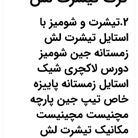
2.تیشرت و شومیز با
استایل تیشرت لش
زمستانه جین شومیز
دورس لاکچری شیک
استایل زمستانه پاییزه
خاص تیپ جین پارچه
مچنیست مچینیست
مکانیک تیشرت لش