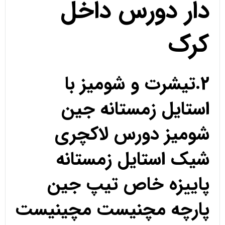
دار دورس داخل
کرک
2.تیشرت و شومیز با
استایل زمستانه جین
شومیز دورس لاکچری
شیک استایل زمستانه
پاییزه خاص تیپ جین
پارچه مچنیست مچینیست