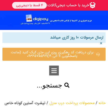
ارسال مرسولات 10 روز کاری میباشد
×
برای دریافت کد رهگیری روی این متن کیک کنید (ساعت
پاسخگویی 11 الی 19)09365755921
جستجو...
خانه
/
محصولات پرداخت درب منزل
/ تیشرت آستین کوتاه خاص