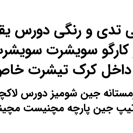
ی تدی و رنگی دورس یق
کارگو سویشرت سویشرت
 داخل کرک تیشرت خا
ل زمستانه جین شومیز دورس لا
ص تیپ جین پارچه مچنیست مچی