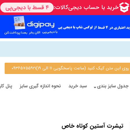
 متن کیک کنید (ساعت پاسخگویی 11 الی 19)09365755921
جدول سایز بندی
سبد خرید
نحوه اندازه گیری سایز
پنل کار
تیشرت آستین کوتاه خاص