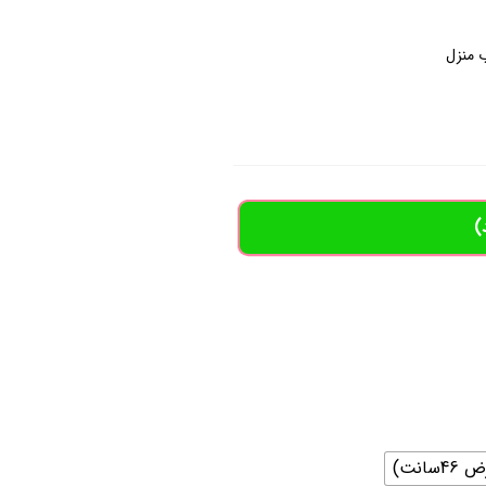
 منزل
)