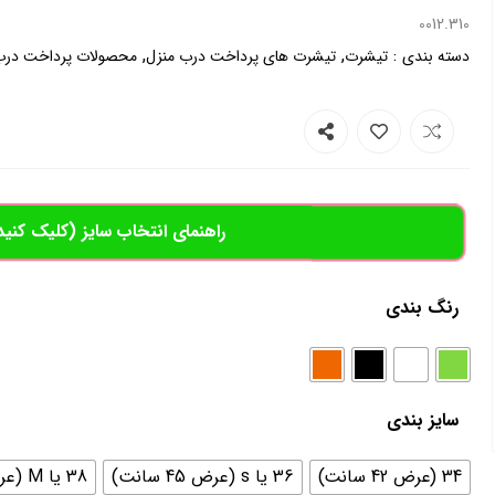
0012.310
,
,
:
دسته بندی
تیشرت
تیشرت های پرداخت درب منزل
محصولات پرداخت درب
راهنمای انتخاب سایز (کلیک کنید
رنگ بندی
سایز بندی
34 (عرض 42 سانت)
36 یا s (عرض 45 سانت)
38 یا M (عرض 46سانت)