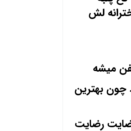
ترانه لش
فن میشه
 چون بهترین