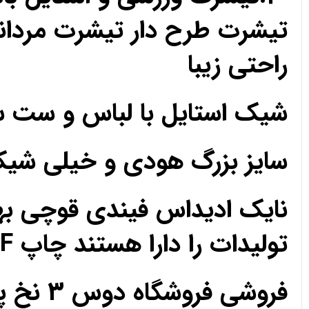
تیشرت طرح دار تیشرت مردان
راحتی زیبا
شیک استایل با لباس و ست 
سایز بزرگ هودی و خیلی ش
نایک ادیداس فیندی قوچی به
تولیدات را دارا هستند چاپ DTF مزون تک فروشی عمده
فروشی فروشگاه دوس 3 نخ پارچه حریر کریپ ساتن اعتماد رضایت رضایت