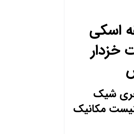
ه اسکی
 خزدار
ص
کچری شیک
نیست مکانیک