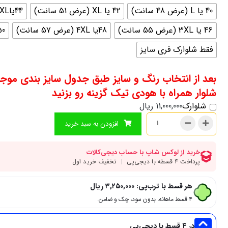
40 یا L (عرض 48 سانت)
42 یا XL (عرض 51 سانت)
44یاXXL (عرض 53 سانت)
46 یا 3XL (عرض 55 سانت)
48یا 4XL (عرض 57 سانت)
50 یا 5xl (عرض 
فقط شلوارک فری سایز
بعد از انتخاب رنگ و سایز طبق جدول سایز بندی موج
شلوار همراه با هودی تیک گزینه رو بزنید
شلوارک
11,000,000
ریال
افزودن به سبد خرید
هر قسط با ترب‌پی:
۳,۲۵۰,۰۰۰
ریال
۴ قسط ماهانه. بدون سود، چک و ضامن.
در ۴ قسط با دیجی‌پی