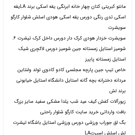
مانتو کبریتی کتان چهار خانه ابرنگی یقه اسکی برند LAیقه
اسکی تدی رنگی دورس یقه اسکی هودی اسلش شلوار کارگو
سویشرت
سویشرت خزدار هودی کرک دار دورس داخل کرک تیشرت 6.
شومیز استایل زمستانه جین شومیز دورس لاکچری شیک
استایل زمستانه پاییز
خاص تیپ جین پارچه مجلسی کادو کادوی تولد ولنتاین
مردانه دخترانه بچه گانه استایل دانشگاه استایل خیابونی
برند لش
زیورآلات کفش کیف عید شب یلدا مشکی سفید سایز بزرگ
بافت وارداتی خرید سایت کارگو شلوار راحتی
بگ لق جوراب ورزشی دورس ورزشی استایل باشگاه تیشرت
لش اسلش اسپرتLA