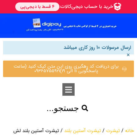
ارسال مرسولات 10 روز کاری میباشد
×
برای دریافت کد رهگیری روی این متن کیک کنید (ساعت
پاسخگویی 11 الی 19)09365755921
جستجو...
خانه
/
تیشرت
/
تیشرت آستین بلند
/ تیشرت آستین بلند لش