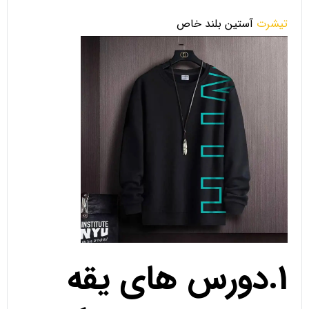
تیشرت
آستین بلند خاص
1.دورس های یقه