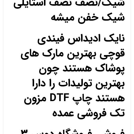
شیک/نصف نصف استایلی
شیک خفن میشه
نایک ادیداس فیندی
قوچی بهترین مارک های
پوشاک هستند چون
بهترین تولیدات را دارا
هستند چاپ DTF مزون
تک فروشی عمده