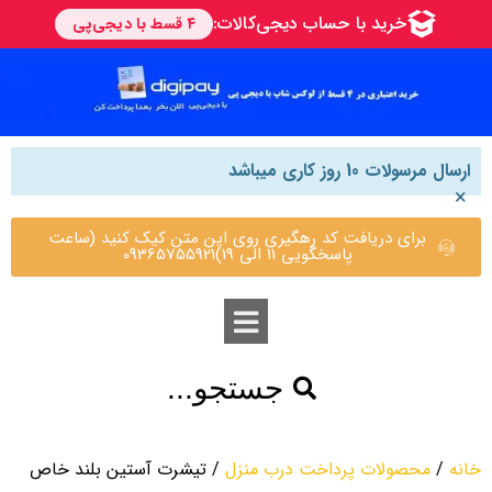
ارسال مرسولات 10 روز کاری میباشد
×
برای دریافت کد رهگیری روی این متن کیک کنید (ساعت
پاسخگویی 11 الی 19)09365755921
جستجو...
خانه
/
محصولات پرداخت درب منزل
/ تیشرت آستین بلند خاص