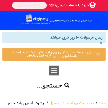
ارسال مرسولات 10 روز کاری میباشد
×
برای دریافت کد رهگیری روی این متن کیک کنید (ساعت
پاسخگویی 11 الی 19)09365755921
جستجو...
خانه
/
محصولات پرداخت درب منزل
/ تیشرت آستین بلند خاص