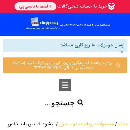
ارسال مرسولات 10 روز کاری میباشد
×
برای دریافت کد رهگیری روی این متن کیک کنید (ساعت
پاسخگویی 11 الی 19)09365755921
جستجو...
خانه
/
محصولات پرداخت درب منزل
/ تیشرت آستین بلند خاص