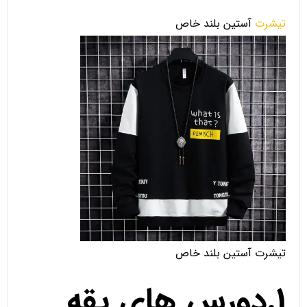
تیشرت
آستین بلند خاص
تیشرت آستین بلند خاص
1.دورس های یقه