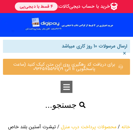
ارسال مرسولات 10 روز کاری میباشد
×
برای دریافت کد رهگیری روی این متن کیک کنید (ساعت
پاسخگویی 11 الی 19)09365755921
جستجو...
خانه
/
محصولات پرداخت درب منزل
/ تیشرت آستین بلند خاص