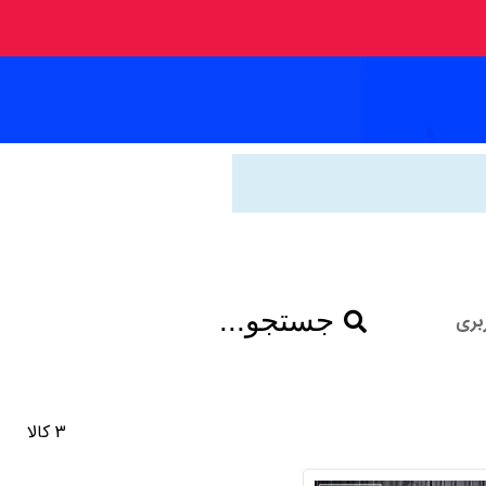
جستجو...
بری
3 کالا