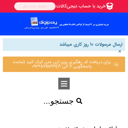
ارسال مرسولات 10 روز کاری میباشد
×
برای دریافت کد رهگیری روی این متن کیک کنید (ساعت
پاسخگویی 11 الی 19)09365755921
جستجو...