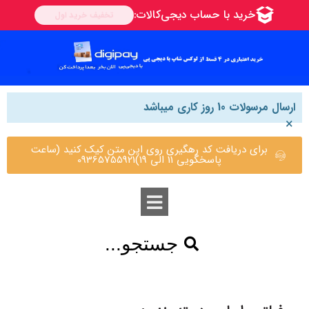
ارسال مرسولات 10 روز کاری میباشد
×
برای دریافت کد رهگیری روی این متن کیک کنید (ساعت
پاسخگویی 11 الی 19)09365755921
جستجو...