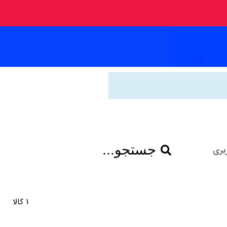
جستجو...
بری
1 کالا