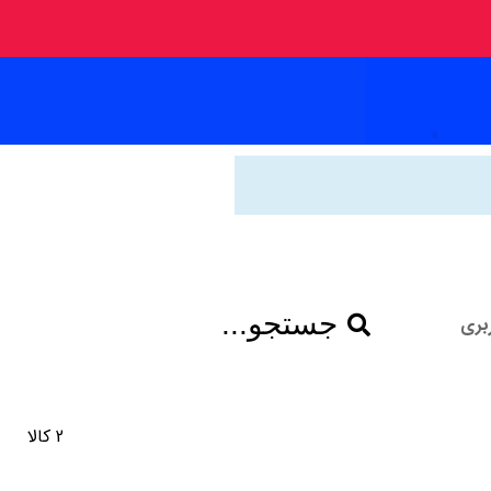
جستجو...
بری
2 کالا