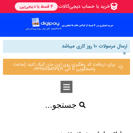
ارسال مرسولات 10 روز کاری میباشد
×
برای دریافت کد رهگیری روی این متن کیک کنید (ساعت
پاسخگویی 11 الی 19)09365755921
جستجو...