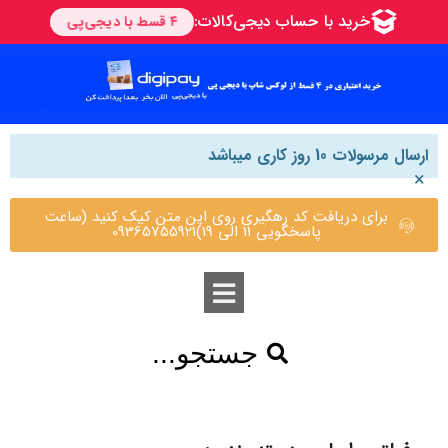
ارسال مرسولات 10 روز کاری میباشد
×
برای دریافت کد رهگیری روی این متن کیک کنید (ساعت
پاسخگویی 11 الی 19)09365755921
جستجو...