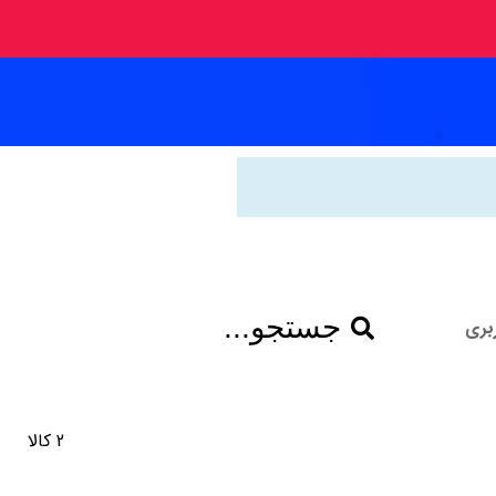
جستجو...
بری
2 کالا