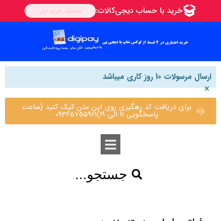
ارسال مرسولات 10 روز کاری میباشد
×
برای دریافت کد رهگیری روی این متن کیک کنید (ساعت
پاسخگویی 11 الی 19)09365755921
جستجو...