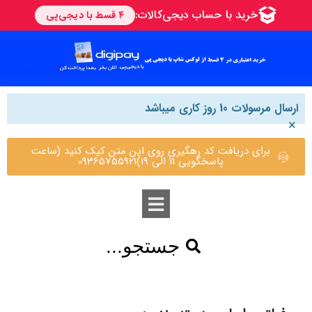
ارسال مرسولات 10 روز کاری میباشد
×
برای دریافت کد رهگیری روی این متن کیک کنید (ساعت
پاسخگویی 11 الی 19)09365755921
جستجو...