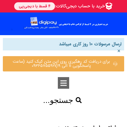
ارسال مرسولات 10 روز کاری میباشد
×
برای دریافت کد رهگیری روی این متن کیک کنید (ساعت
پاسخگویی 11 الی 19)09365755921
جستجو...