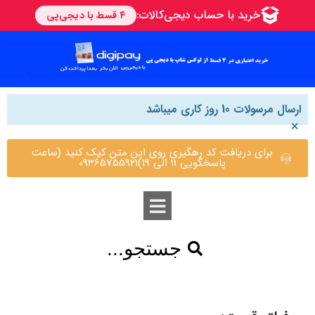
ارسال مرسولات 10 روز کاری میباشد
×
برای دریافت کد رهگیری روی این متن کیک کنید (ساعت
پاسخگویی 11 الی 19)09365755921
جستجو...