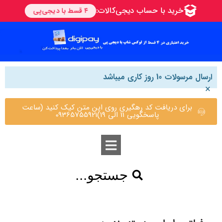
ارسال مرسولات 10 روز کاری میباشد
×
برای دریافت کد رهگیری روی این متن کیک کنید (ساعت
پاسخگویی 11 الی 19)09365755921
جستجو...