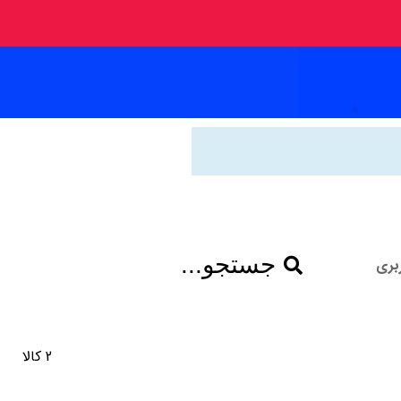
جستجو...
بری
2 کالا