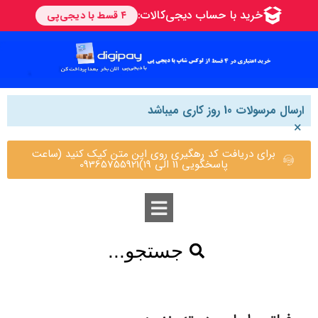
ارسال مرسولات 10 روز کاری میباشد
×
برای دریافت کد رهگیری روی این متن کیک کنید (ساعت
پاسخگویی 11 الی 19)09365755921
جستجو...