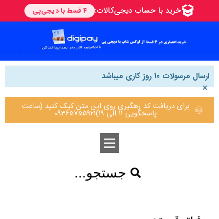
ارسال مرسولات 10 روز کاری میباشد
×
برای دریافت کد رهگیری روی این متن کیک کنید (ساعت
پاسخگویی 11 الی 19)09365755921
جستجو...