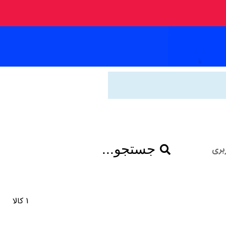
جستجو...
بری
1 کالا