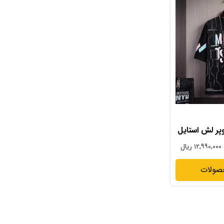
پر لش استایل
۱۲,۹۹۰,۰۰۰ ریال
صولات