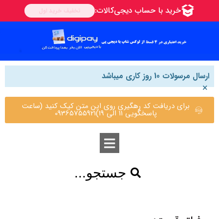
ارسال مرسولات 10 روز کاری میباشد
×
برای دریافت کد رهگیری روی این متن کیک کنید (ساعت
پاسخگویی 11 الی 19)09365755921
جستجو...