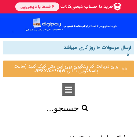
ارسال مرسولات 10 روز کاری میباشد
×
برای دریافت کد رهگیری روی این متن کیک کنید (ساعت
پاسخگویی 11 الی 19)09365755921
جستجو...