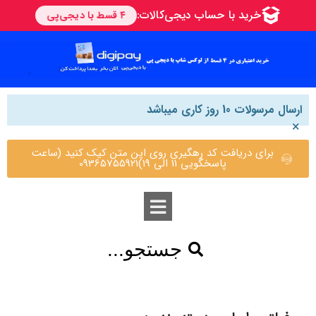
ارسال مرسولات 10 روز کاری میباشد
×
برای دریافت کد رهگیری روی این متن کیک کنید (ساعت
پاسخگویی 11 الی 19)09365755921
جستجو...