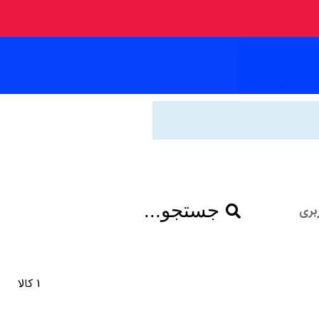
جستجو...
بری
1 کالا