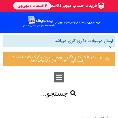
ارسال مرسولات 10 روز کاری میباشد
×
برای دریافت کد رهگیری روی این متن کیک کنید (ساعت
پاسخگویی 11 الی 19)09365755921
جستجو...