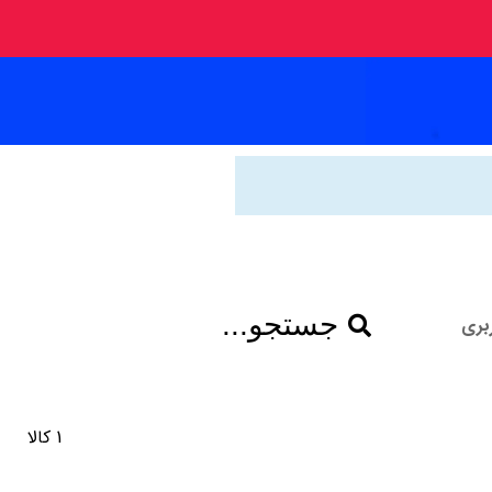
جستجو...
بری
1 کالا