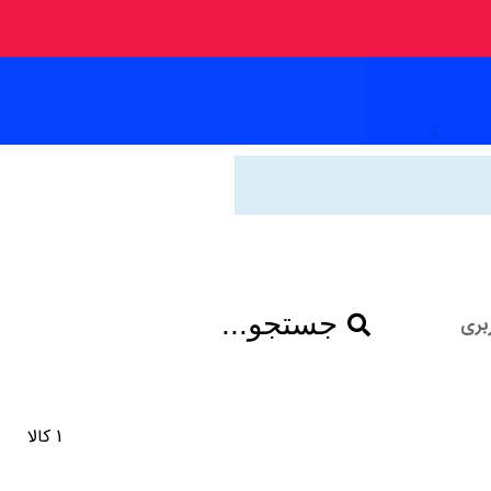
جستجو...
بری
1 کالا