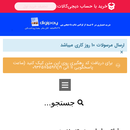
ارسال مرسولات 10 روز کاری میباشد
×
برای دریافت کد رهگیری روی این متن کیک کنید (ساعت
پاسخگویی 11 الی 19)09365755921
جستجو...