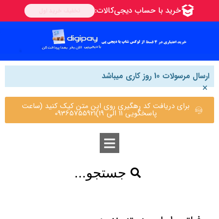
ارسال مرسولات 10 روز کاری میباشد
×
برای دریافت کد رهگیری روی این متن کیک کنید (ساعت
پاسخگویی 11 الی 19)09365755921
جستجو...