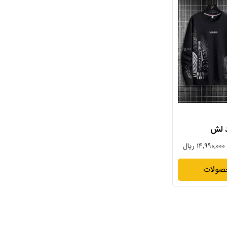
د لش
۱۴,۹۹۰,۰۰۰ ریال
صولات