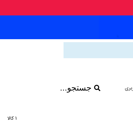
جستجو...
بری
1 کالا