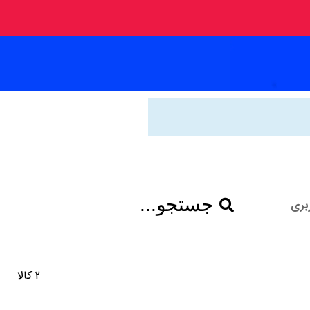
جستجو...
بری
2 کالا