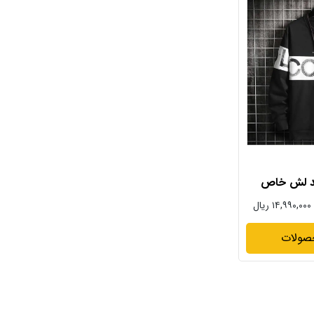
ند لش خاص
۱۴,۹۹۰,۰۰۰ ریال
صولات