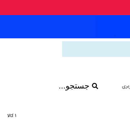
جستجو...
بری
1 کالا