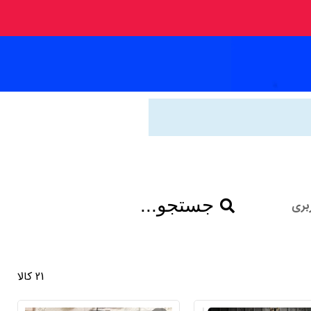
جستجو...
بری
21 کالا