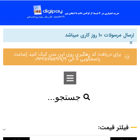
ارسال مرسولات 10 روز کاری میباشد
×
برای دریافت کد رهگیری روی این متن کیک کنید (ساعت
پاسخگویی 11 الی 19)09365755921
جستجو...
فیلتر قیمت: