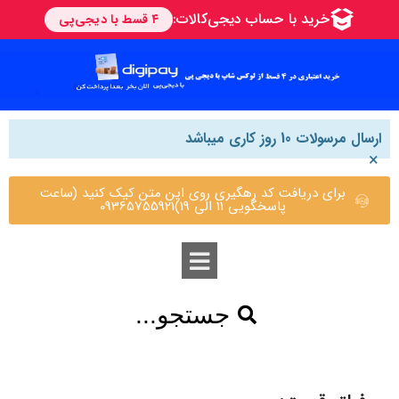
ارسال مرسولات 10 روز کاری میباشد
×
برای دریافت کد رهگیری روی این متن کیک کنید (ساعت
پاسخگویی 11 الی 19)09365755921
جستجو...