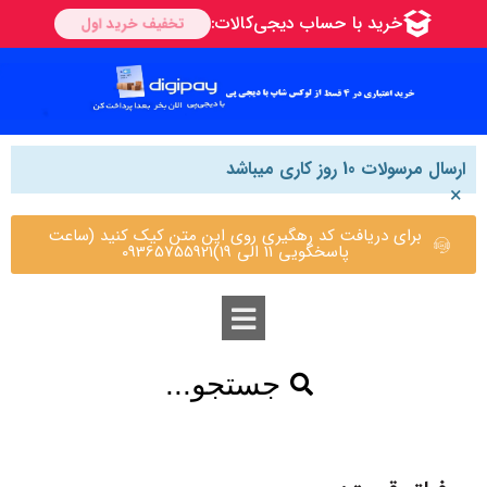
ارسال مرسولات 10 روز کاری میباشد
×
برای دریافت کد رهگیری روی این متن کیک کنید (ساعت
پاسخگویی 11 الی 19)09365755921
جستجو...