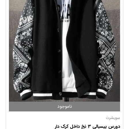
ناموجود
سویشرت
دورس بیسبالی 3 نخ داخل کرک دار