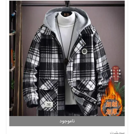
ناموجود
سویشرت