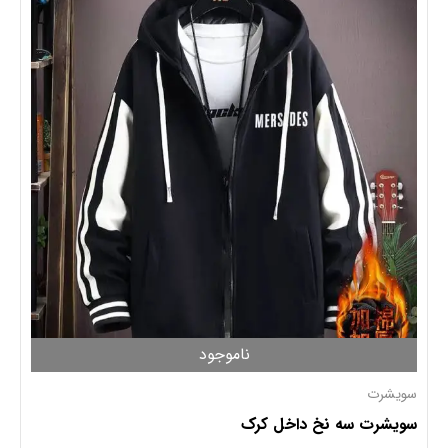
ناموجود
سویشرت
سویشرت سه نخ داخل کرک