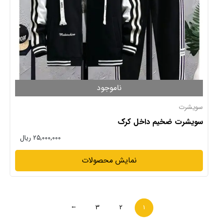
ناموجود
سویشرت
سویشرت ضخیم داخل کرک
۲۵,۰۰۰,۰۰۰ ریال
نمایش محصولات
3
2
1
→