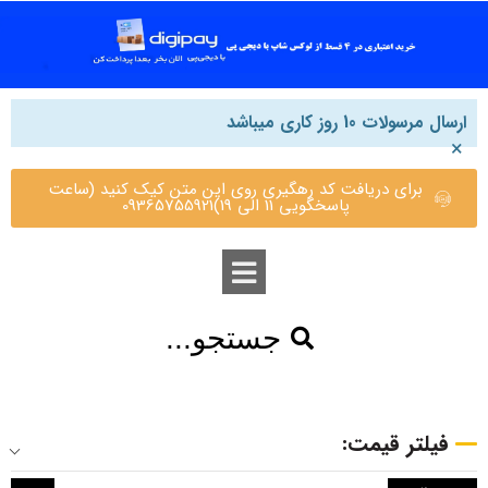
ارسال مرسولات 10 روز کاری میباشد
×
برای دریافت کد رهگیری روی این متن کیک کنید (ساعت
پاسخگویی 11 الی 19)09365755921
جستجو...
فیلتر قیمت: