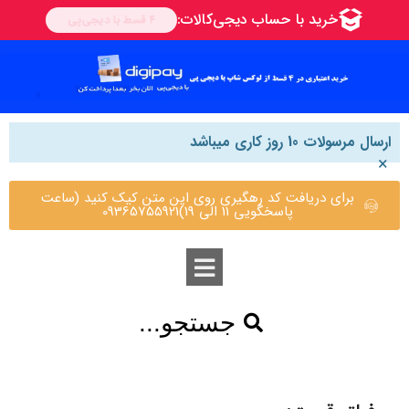
ارسال مرسولات 10 روز کاری میباشد
×
برای دریافت کد رهگیری روی این متن کیک کنید (ساعت
پاسخگویی 11 الی 19)09365755921
جستجو...