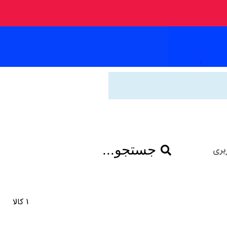
جستجو...
بری
1 کالا